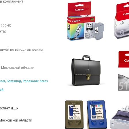
й компанией?
 сроки;
нта;
иджей по выгодным ценам;
и Московской области
ther, Samsung, Panasonik Xerox
ей.
оспект д.16
Московской области