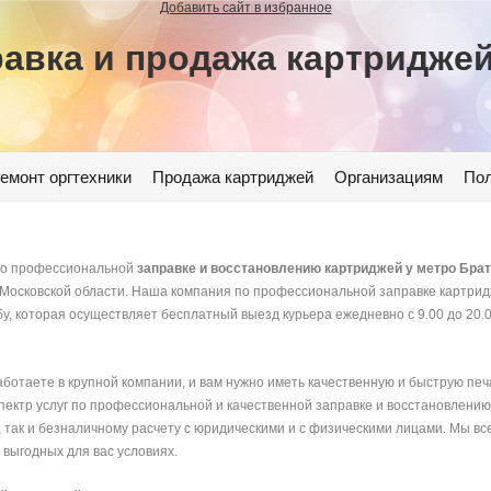
Добавить сайт в избранное
авка и продажа картридже
емонт оргтехники
Продажа картриджей
Организациям
Пол
 по профессиональной
заправке и восстановлению картриджей у метро Бра
и Московской области. Наша компания по профессиональной заправке картри
у, которая осуществляет бесплатный выезд курьера ежедневно с 9.00 до 20.0
аботаете в крупной компании, и вам нужно иметь качественную и быструю печат
пектр услуг по профессиональной и качественной заправке и восстановлению
у, так и безналичному расчету с юридическими и с физическими лицами. Мы вс
выгодных для вас условиях.