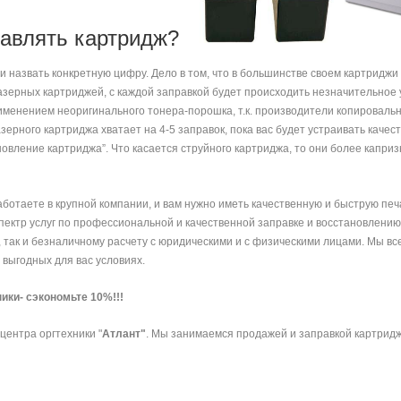
равлять картридж?
и назвать конкретную цифру. Дело в том, что в большинстве своем картридж
лазерных картриджей, с каждой заправкой будет происходить незначительное
применением неоригинального тонера-порошка, т.к. производители копироваль
зерного картриджа хватает на 4-5 заправок, пока вас будет устраивать качес
овление картриджа”. Что касается струйного картриджа, то они более каприз
аботаете в крупной компании, и вам нужно иметь качественную и быструю печат
пектр услуг по профессиональной и качественной заправке и восстановлению
у, так и безналичному расчету с юридическими и с физическими лицами. Мы вс
выгодных для вас условиях.
ики- сэкономьте 10%!!!
центра оргтехники "
Атлант"
. Мы занимаемся продажей и заправкой картрид