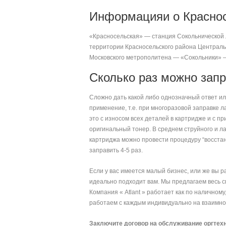
Информацияи о Краснос
«Красносельская» — станция Сокольнической 
территории Красносельского района Центральн
Московского метрополитена — «Сокольники» 
Сколько раз можно зап
Сложно дать какой либо однозначный ответ ил
применение, т.е. при многоразовой заправке 
это с износом всех деталей в картридже и с 
оригинальный тонер. В среднем струйного и ла
картриджа можно провести процедуру “восстан
заправить 4-5 раз.
Если у вас имеется малый бизнес, или же вы р
идеально подходит вам. Мы предлагаем весь с
Компания « Atlant » работает как по наличном
работаем с каждым индивидуально на взаимно 
Заключите договор на обслуживание оргтехн