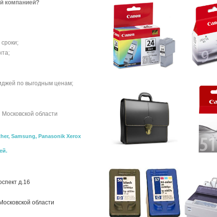
й компанией?
 сроки;
нта;
иджей по выгодным ценам;
и Московской области
ther, Samsung, Panasonik Xerox
ей.
оспект д.16
Московской области