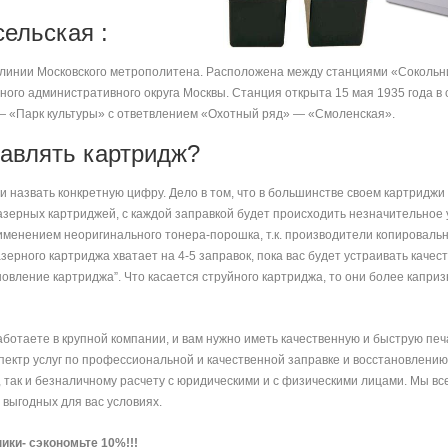
ельская :
линии Московского метрополитена. Расположена между станциями «Сокольни
ого административного округа Москвы. Станция открыта 15 мая 1935 года в с
— «Парк культуры» с ответвлением «Охотный ряд» — «Смоленская».
равлять картридж?
и назвать конкретную цифру. Дело в том, что в большинстве своем картридж
лазерных картриджей, с каждой заправкой будет происходить незначительное
применением неоригинального тонера-порошка, т.к. производители копироваль
зерного картриджа хватает на 4-5 заправок, пока вас будет устраивать качес
овление картриджа”. Что касается струйного картриджа, то они более каприз
аботаете в крупной компании, и вам нужно иметь качественную и быструю печат
пектр услуг по профессиональной и качественной заправке и восстановлению
у, так и безналичному расчету с юридическими и с физическими лицами. Мы вс
выгодных для вас условиях.
ики- сэкономьте 10%!!!