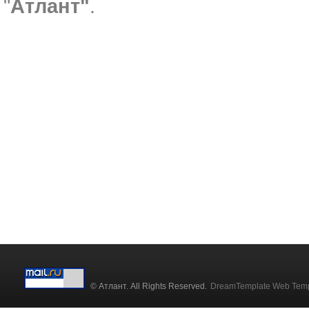
"
Атлант"
.
© Атлант. All Rights Reserved.
DreamTemplate Web Temp